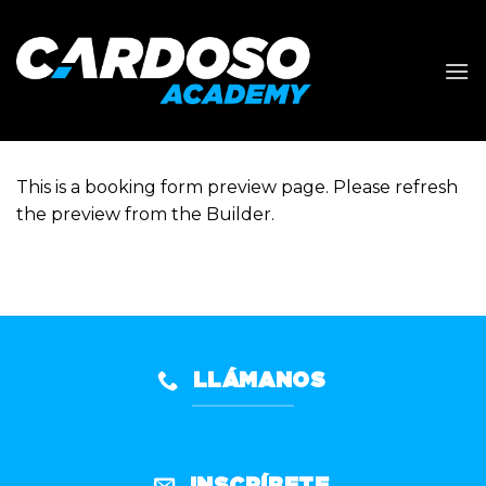
Saltar
al
contenido
This is a booking form preview page. Please refresh
the preview from the Builder.
LLÁMANOS